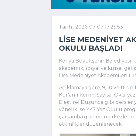
Tarih : 2026-07-07 17:25:53
LISE MEDENIYET AK
OKULU BAŞLADI
Konya Büyükşehir Belediyesind
akademik, sosyal ve kişisel gel
Lise Medeniyet Akademileri (Lİ
Açıklamaya göre, 9, 10 ve 11. sı
Kur'an-ı Kerim, Sayısal Okuryaz
Eleştirel Düşünce gibi dersler y
yönelik ise YKS Yaz Okulu progr
çarşamba günleri merkezlerde,
etkinlikler düzenlenecek.