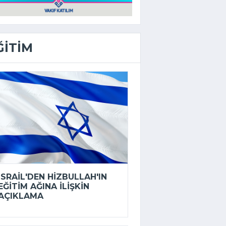
ĞITIM
İSRAIL'DEN HIZBULLAH'IN
EĞITIM AĞINA ILIŞKIN
AÇIKLAMA