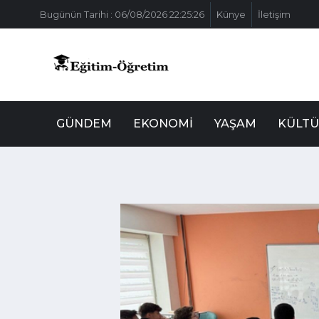
Bugünün Tarihi : 06/08/2026 22:25:26
Künye
İletişim
GÜNDEM
EKONOMI
YAŞAM
KÜLTÜ