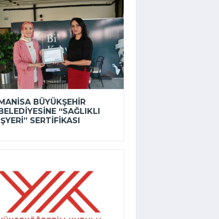
MANISA BÜYÜKŞEHIR
BELEDIYESINE “SAĞLIKLI
İŞYERI” SERTIFIKASI