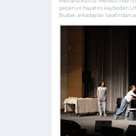
Mevlana Kültür Merkezi'nde izle
geçen yıl hayatını kaybeden L
Budak, arkadaşları tarafından an