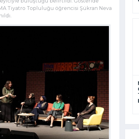
yiciyle buluştuğu belirtildi. Gösteride
İMA Tiyatro Topluluğu öğrencisi Şükran Neva
ıldı.