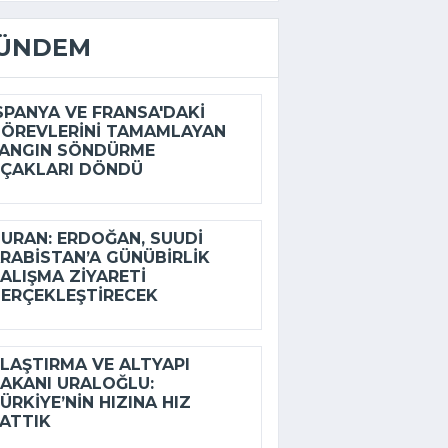
ÜNDEM
SPANYA VE FRANSA'DAKI
ÖREVLERINI TAMAMLAYAN
ANGIN SÖNDÜRME
ÇAKLARI DÖNDÜ
URAN: ERDOĞAN, SUUDI
RABISTAN’A GÜNÜBIRLIK
ALIŞMA ZIYARETI
ERÇEKLEŞTIRECEK
LAŞTIRMA VE ALTYAPI
AKANI URALOĞLU:
ÜRKIYE’NIN HIZINA HIZ
ATTIK