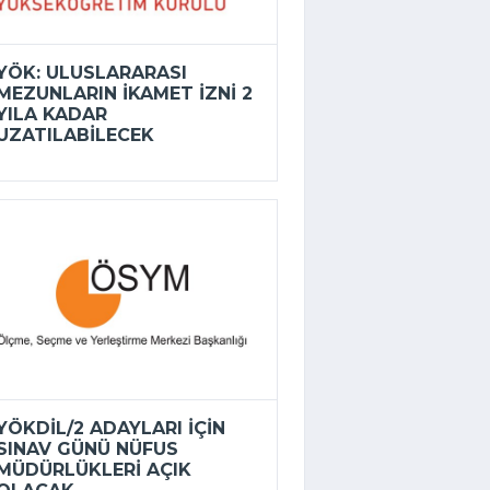
YÖK: ULUSLARARASI
MEZUNLARIN IKAMET IZNI 2
YILA KADAR
UZATILABILECEK
YÖKDİL/2 ADAYLARI IÇIN
SINAV GÜNÜ NÜFUS
MÜDÜRLÜKLERI AÇIK