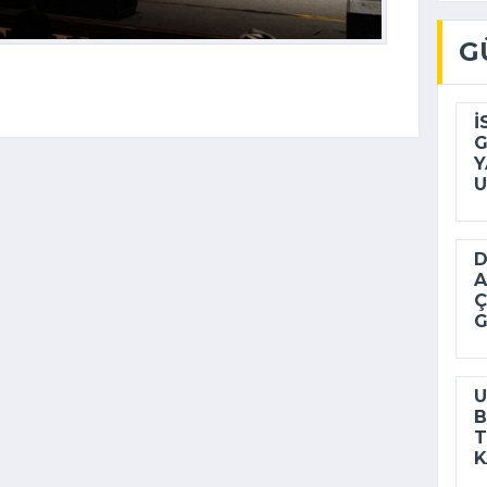
G
İ
G
Y
U
D
A
Ç
G
U
B
T
K