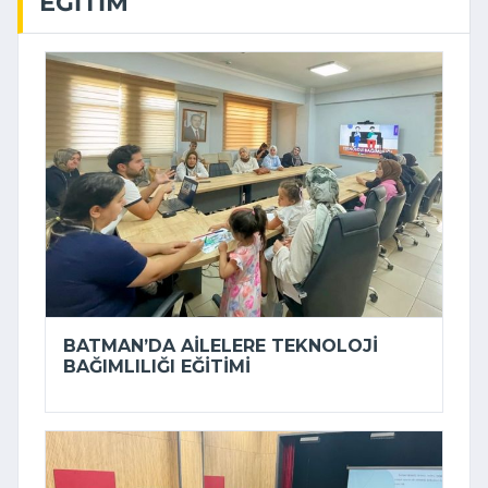
EĞITIM
BATMAN’DA AILELERE TEKNOLOJI
BAĞIMLILIĞI EĞITIMI