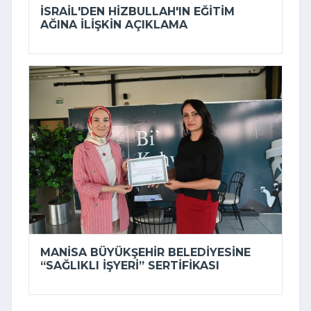
İSRAIL'DEN HIZBULLAH'IN EĞITIM
AĞINA ILIŞKIN AÇIKLAMA
MANISA BÜYÜKŞEHIR BELEDIYESINE
“SAĞLIKLI İŞYERI” SERTIFIKASI