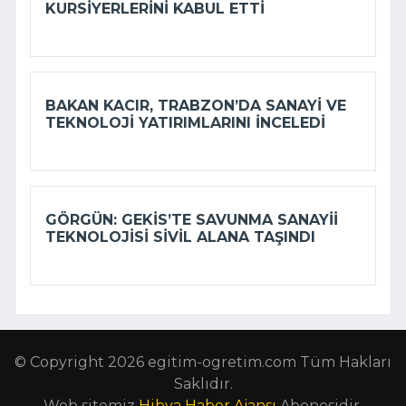
KURSIYERLERINI KABUL ETTI
BAKAN KACIR, TRABZON’DA SANAYI VE
TEKNOLOJI YATIRIMLARINI INCELEDI
GÖRGÜN: GEKİS’TE SAVUNMA SANAYII
TEKNOLOJISI SIVIL ALANA TAŞINDI
© Copyright 2026 egitim-ogretim.com Tüm Hakları
Saklıdır.
Web sitemiz
Hibya Haber Ajansı
Abonesidir.