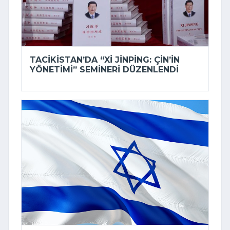
TACIKISTAN’DA “XI JINPING: ÇIN’IN
YÖNETIMI” SEMINERI DÜZENLENDI