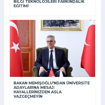
BILGI TEKNOLOJILERI FARKINDALIK
EĞITIMI
BAKAN MEMIŞOĞLU'NDAN ÜNIVERSITE
ADAYLARINA MESAJ:
HAYALLERINIZDEN ASLA
VAZGEÇMEYIN