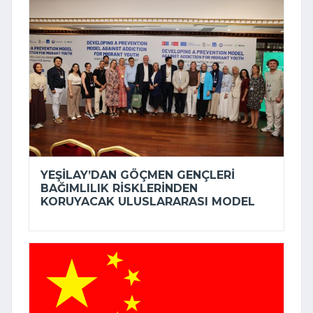
YEŞILAY’DAN GÖÇMEN GENÇLERI
BAĞIMLILIK RISKLERINDEN
KORUYACAK ULUSLARARASI MODEL