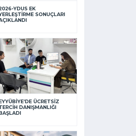
2026-YDUS EK
YERLEŞTIRME SONUÇLARI
AÇIKLANDI
EYYÜBIYE’DE ÜCRETSIZ
TERCIH DANIŞMANLIĞI
BAŞLADI