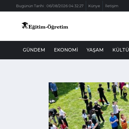
Bugünün Tarihi : 06/08/2026 04:32:27
Künye
İletişim
GÜNDEM
EKONOMI
YAŞAM
KÜLTÜ