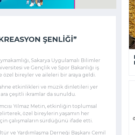
EKREASYON ŞENLIĞI”
aymakamlığı, Sakarya Uygulamalı Bilimler
iversitesi ve Gençlik ve Spor Bakanlığı iş
özel bireyler ve aileleri bir araya geldi.
hne etkinlikleri ve müzik dinletileri yer
lara çeşitli ikramlar da sunuldu.
cısı Yılmaz Metin, etkinliğin toplumsal
elirterek, özel bireylerin yaşamın her
çin çalışmaların sürdüğünü ifade etti.
ltür ve Yardımlaşma Derneği Başkanı Cemil