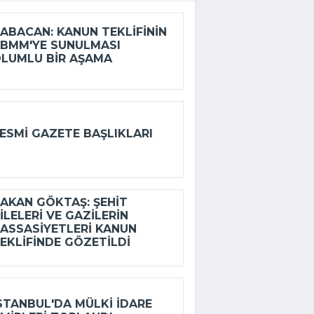
ABACAN: KANUN TEKLIFININ
BMM'YE SUNULMASI
LUMLU BIR AŞAMA
ESMI GAZETE BAŞLIKLARI
AKAN GÖKTAŞ: ŞEHIT
ILELERI VE GAZILERIN
ASSASIYETLERI KANUN
EKLIFINDE GÖZETILDI
STANBUL'DA MÜLKI IDARE