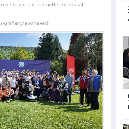
ireylere yönelik hizmetlerine dikkat
oğraflarıyla sona erdi.