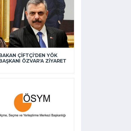
BAKAN ÇIFTÇI’DEN YÖK
BAŞKANI ÖZVAR’A ZIYARET