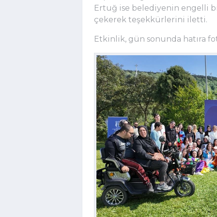
Ertuğ ise belediyenin engelli b
çekerek teşekkürlerini iletti.
Etkinlik, gün sonunda hatıra fot