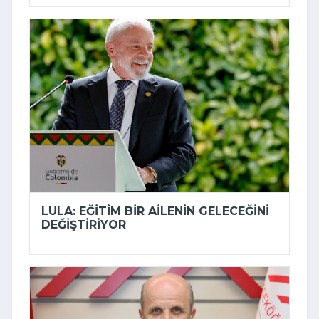
LULA: EĞITIM BIR AILENIN GELECEĞINI
DEĞIŞTIRIYOR