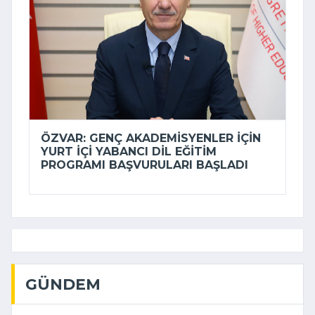
ÖZVAR: GENÇ AKADEMISYENLER IÇIN
YURT IÇI YABANCI DIL EĞITIM
PROGRAMI BAŞVURULARI BAŞLADI
GÜNDEM