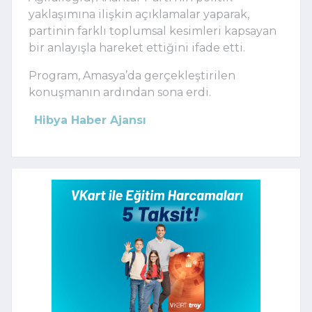
yaklaşımına ilişkin açıklamalar yaparak,
partinin farklı toplumsal kesimleri kapsayan
bir anlayışla hareket ettiğini ifade etti.
Program, Amasya’da gerçekleştirilen
konuşmanın ardından sona erdi.
Hibya Haber Ajansı