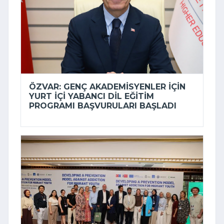
ÖZVAR: GENÇ AKADEMISYENLER IÇIN
YURT IÇI YABANCI DIL EĞITIM
PROGRAMI BAŞVURULARI BAŞLADI