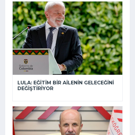
LULA: EĞITIM BIR AILENIN GELECEĞINI
DEĞIŞTIRIYOR