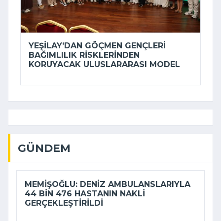
YEŞILAY’DAN GÖÇMEN GENÇLERI
BAĞIMLILIK RISKLERINDEN
KORUYACAK ULUSLARARASI MODEL
GÜNDEM
MEMIŞOĞLU: DENIZ AMBULANSLARIYLA
44 BIN 476 HASTANIN NAKLI
GERÇEKLEŞTIRILDI