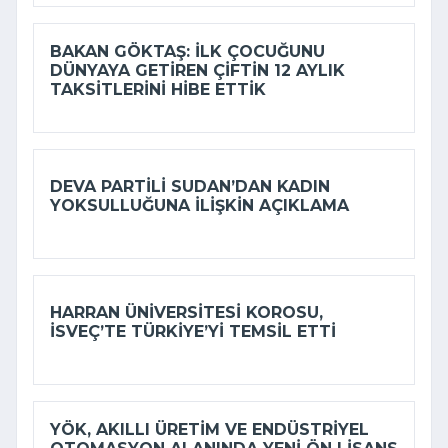
BAKAN GÖKTAŞ: İLK ÇOCUĞUNU
DÜNYAYA GETIREN ÇIFTIN 12 AYLIK
TAKSITLERINI HIBE ETTIK
DEVA PARTILI SUDAN’DAN KADIN
YOKSULLUĞUNA ILIŞKIN AÇIKLAMA
HARRAN ÜNIVERSITESI KOROSU,
İSVEÇ’TE TÜRKIYE’YI TEMSIL ETTI
YÖK, AKILLI ÜRETIM VE ENDÜSTRIYEL