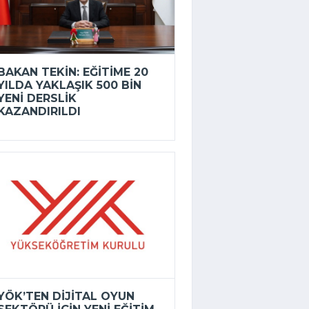
BAKAN TEKIN: EĞITIME 20
YILDA YAKLAŞIK 500 BIN
YENI DERSLIK
KAZANDIRILDI
YÖK’TEN DIJITAL OYUN