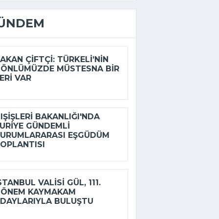
ÜNDEM
AKAN ÇIFTÇI: TÜRKELI’NIN
ÖNLÜMÜZDE MÜSTESNA BIR
ERI VAR
IŞIŞLERI BAKANLIĞI'NDA
URIYE GÜNDEMLI
URUMLARARASI EŞGÜDÜM
OPLANTISI
STANBUL VALISI GÜL, 111.
DÖNEM KAYMAKAM
DAYLARIYLA BULUŞTU