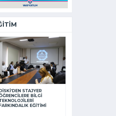
ĞITIM
DİSKİ’DEN STAJYER
ÖĞRENCILERE BILGI
TEKNOLOJILERI
FARKINDALIK EĞITIMI