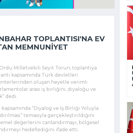
ONBAHAR TOPLANTISI'NA EV
KTAN MEMNUNIYET
rdu Milletvekili Seyit Torun, toplantıya
plantı kapsamında Türk devletleri
enterlerinden oluşan heyetle verimli
amentolar arası iş birliğini, diyaloğu ve
k” dedi.
lı kapsamında “Diyalog ve İş Birliği Yoluyla
ırılması” temasıyla gerçekleştirildiğini
 temel değerlerini canlandırmayı, bölgesel
ndirmeyi hedeflediğini ifade etti.