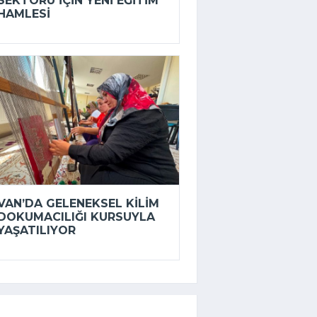
SEKTÖRÜ IÇIN YENI EĞITIM
HAMLESI
VAN’DA GELENEKSEL KILIM
DOKUMACILIĞI KURSUYLA
YAŞATILIYOR