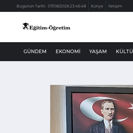
Bugünün Tarihi : 07/08/2026 23:46:48
Künye
İletişim
GÜNDEM
EKONOMI
YAŞAM
KÜLTÜ