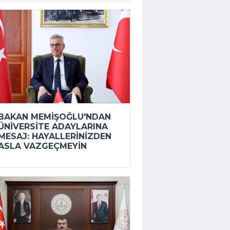
BAKAN MEMIŞOĞLU'NDAN
ÜNIVERSITE ADAYLARINA
MESAJ: HAYALLERINIZDEN
ASLA VAZGEÇMEYIN