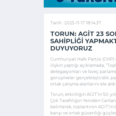
Tarih : 2025-11-17 18:14:37
TORUN: AGİT 23 S
SAHIPLIĞI YAPMA
DUYUYORUZ
Cumhuriyet Halk Partisi (CHP) O
ilişkin yaptığı açıklamada, “To
delegasyonları ve İsveç parlam
görüşmeler gerçekleştirdik; parl
ortak çalışma alanlarını ele aldı
Torun, etkinliğin AGİT’in 50. yı
Çok Taraflılığın Yeniden Canland
belirterek, toplantının AGİT’in
barışı ve ortak güvenliği güçle