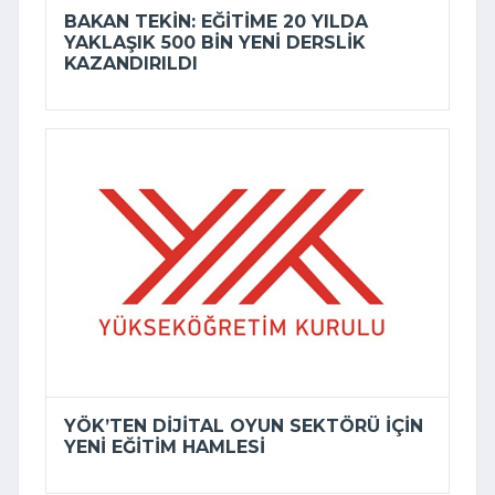
BAKAN TEKIN: EĞITIME 20 YILDA
YAKLAŞIK 500 BIN YENI DERSLIK
KAZANDIRILDI
YÖK’TEN DIJITAL OYUN SEKTÖRÜ IÇIN
YENI EĞITIM HAMLESI