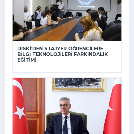
DİSKİ’DEN STAJYER ÖĞRENCILERE
BILGI TEKNOLOJILERI FARKINDALIK
EĞITIMI