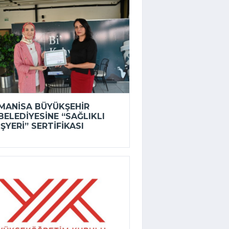
MANISA BÜYÜKŞEHIR
BELEDIYESINE “SAĞLIKLI
İŞYERI” SERTIFIKASI