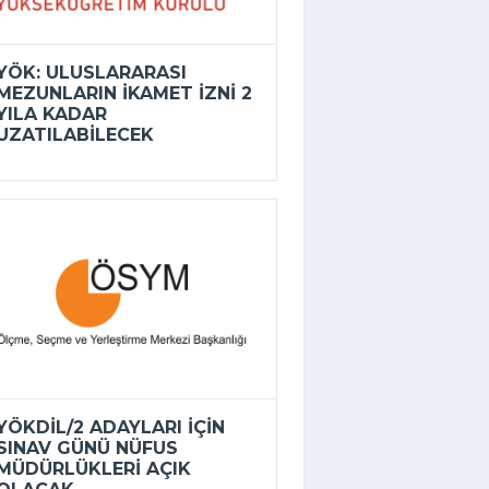
YÖK: ULUSLARARASI
MEZUNLARIN IKAMET IZNI 2
YILA KADAR
UZATILABILECEK
YÖKDİL/2 ADAYLARI IÇIN
SINAV GÜNÜ NÜFUS
MÜDÜRLÜKLERI AÇIK