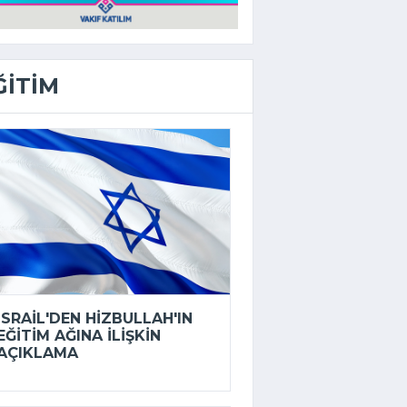
ĞITIM
İSRAIL'DEN HIZBULLAH'IN
EĞITIM AĞINA ILIŞKIN
AÇIKLAMA