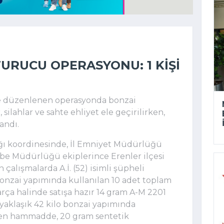
URUCU OPERASYONU: 1 KIŞI
ce düzenlenen operasyonda bonzai
ilahlar ve sahte ehliyet ele geçirilirken,
andı.
ğı koordinesinde, İl Emniyet Müdürlüğü
be Müdürlüğü ekiplerince Erenler ilçesi
 çalışmalarda A.İ. (52) isimli şüpheli
bonzai yapımında kullanılan 10 adet toplam
rça halinde satışa hazır 14 gram A-M 2201
yaklaşık 42 kilo bonzai yapımında
ilen hammadde, 20 gram sentetik