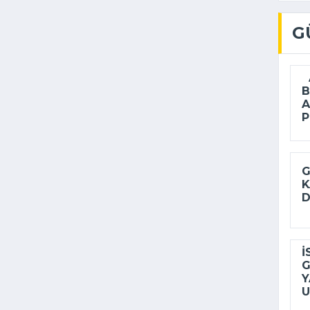
G
A
B
A
P
G
K
D
İ
G
Y
U