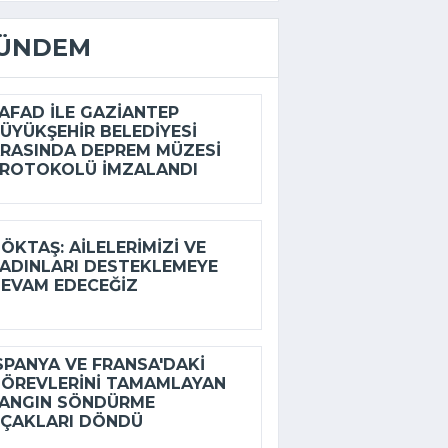
ÜNDEM
FAD ILE GAZIANTEP
ÜYÜKŞEHIR BELEDIYESI
RASINDA DEPREM MÜZESI
ROTOKOLÜ IMZALANDI
ÖKTAŞ: AILELERIMIZI VE
ADINLARI DESTEKLEMEYE
EVAM EDECEĞIZ
SPANYA VE FRANSA'DAKI
ÖREVLERINI TAMAMLAYAN
ANGIN SÖNDÜRME
ÇAKLARI DÖNDÜ