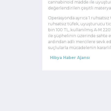
cannabinoid madde ile uyuşturu
değerlendirilen çeşitli materyal
Operasyonda ayrıca 1 ruhsatsız t
ruhsatsız tüfek, uyuşturucu ti
bin 100 TL, kullanılmış A-M 220
ile şüphelinin üzerinde sahte 
ardından adli mercilere sevk edi
suçlularla mücadelenin kararlıl
Hibya Haber Ajansı