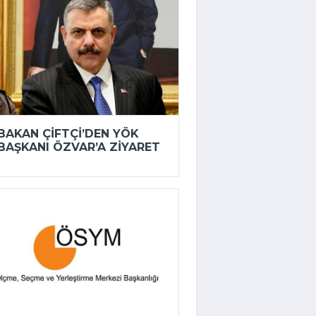
BAKAN ÇIFTÇI’DEN YÖK
BAŞKANI ÖZVAR’A ZIYARET