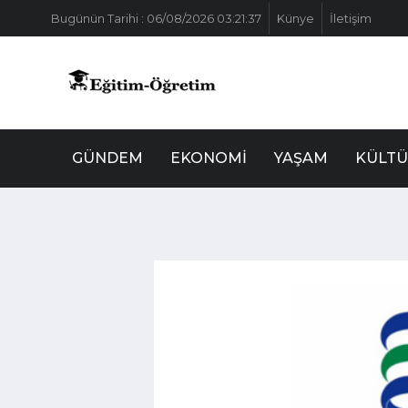
Bugünün Tarihi : 06/08/2026 03:21:37
Künye
İletişim
GÜNDEM
EKONOMI
YAŞAM
KÜLTÜ