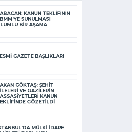
ABACAN: KANUN TEKLIFININ
BMM'YE SUNULMASI
LUMLU BIR AŞAMA
ESMI GAZETE BAŞLIKLARI
AKAN GÖKTAŞ: ŞEHIT
ILELERI VE GAZILERIN
ASSASIYETLERI KANUN
EKLIFINDE GÖZETILDI
STANBUL'DA MÜLKI IDARE