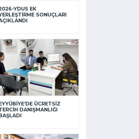
2026-YDUS EK
YERLEŞTIRME SONUÇLARI
AÇIKLANDI
EYYÜBIYE’DE ÜCRETSIZ
TERCIH DANIŞMANLIĞI
BAŞLADI