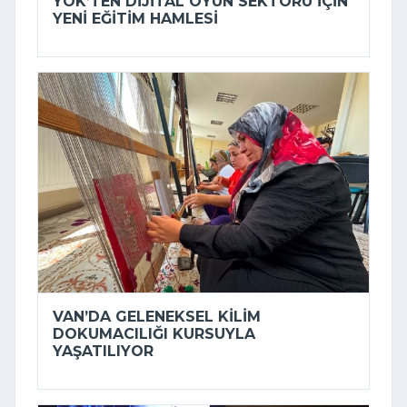
YÖK’TEN DIJITAL OYUN SEKTÖRÜ IÇIN
YENI EĞITIM HAMLESI
VAN’DA GELENEKSEL KILIM
DOKUMACILIĞI KURSUYLA
YAŞATILIYOR