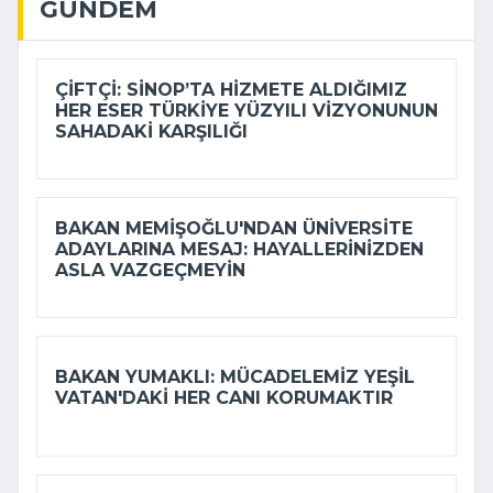
GÜNDEM
ÇIFTÇI: SINOP’TA HIZMETE ALDIĞIMIZ
HER ESER TÜRKIYE YÜZYILI VIZYONUNUN
SAHADAKI KARŞILIĞI
BAKAN MEMIŞOĞLU'NDAN ÜNIVERSITE
ADAYLARINA MESAJ: HAYALLERINIZDEN
ASLA VAZGEÇMEYIN
BAKAN YUMAKLI: MÜCADELEMIZ YEŞIL
VATAN'DAKI HER CANI KORUMAKTIR