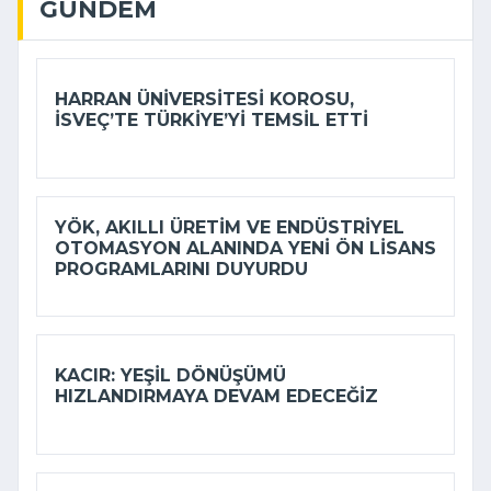
GÜNDEM
HARRAN ÜNIVERSITESI KOROSU,
İSVEÇ’TE TÜRKIYE’YI TEMSIL ETTI
YÖK, AKILLI ÜRETIM VE ENDÜSTRIYEL
OTOMASYON ALANINDA YENI ÖN LISANS
PROGRAMLARINI DUYURDU
KACIR: YEŞIL DÖNÜŞÜMÜ
HIZLANDIRMAYA DEVAM EDECEĞIZ