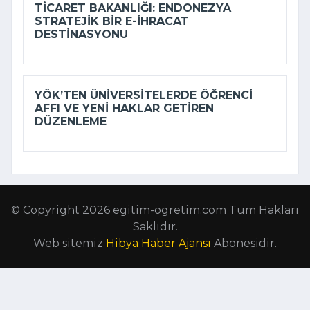
TICARET BAKANLIĞI: ENDONEZYA
STRATEJIK BIR E-İHRACAT
DESTINASYONU
YÖK’TEN ÜNIVERSITELERDE ÖĞRENCI
AFFI VE YENI HAKLAR GETIREN
DÜZENLEME
© Copyright 2026 egitim-ogretim.com Tüm Hakları
Saklıdır.
Web sitemiz
Hibya Haber Ajansı
Abonesidir.