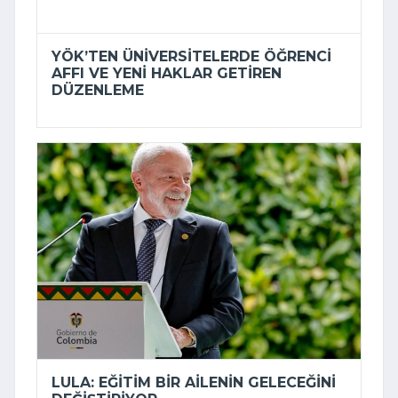
YÖK’TEN ÜNIVERSITELERDE ÖĞRENCI
AFFI VE YENI HAKLAR GETIREN
DÜZENLEME
LULA: EĞITIM BIR AILENIN GELECEĞINI