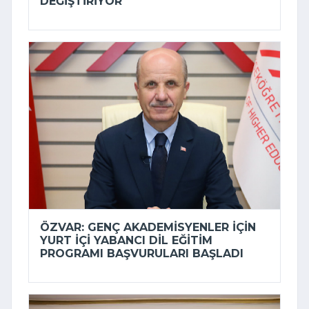
DEĞIŞTIRIYOR
ÖZVAR: GENÇ AKADEMISYENLER IÇIN
YURT IÇI YABANCI DIL EĞITIM
PROGRAMI BAŞVURULARI BAŞLADI