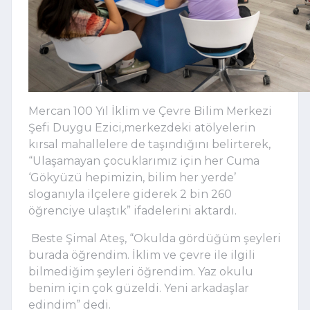
Mercan 100 Yıl İklim ve Çevre Bilim Merkezi
Şefi Duygu Ezici,merkezdeki atölyelerin
kırsal mahallelere de taşındığını belirterek,
“Ulaşamayan çocuklarımız için her Cuma
‘Gökyüzü hepimizin, bilim her yerde’
sloganıyla ilçelere giderek 2 bin 260
öğrenciye ulaştık” ifadelerini aktardı.
Beste Şimal Ateş, “Okulda gördüğüm şeyleri
burada öğrendim. İklim ve çevre ile ilgili
bilmediğim şeyleri öğrendim. Yaz okulu
benim için çok güzeldi. Yeni arkadaşlar
edindim” dedi.