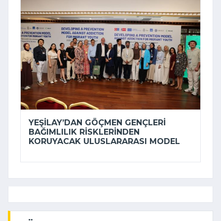
YEŞILAY’DAN GÖÇMEN GENÇLERI
BAĞIMLILIK RISKLERINDEN
KORUYACAK ULUSLARARASI MODEL