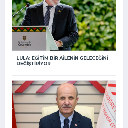
LULA: EĞITIM BIR AILENIN GELECEĞINI
DEĞIŞTIRIYOR