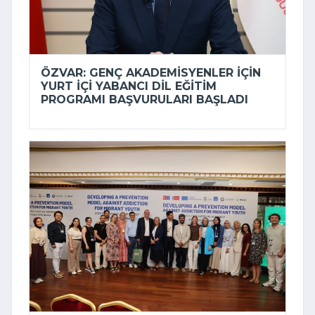
ÖZVAR: GENÇ AKADEMISYENLER IÇIN
YURT IÇI YABANCI DIL EĞITIM
PROGRAMI BAŞVURULARI BAŞLADI