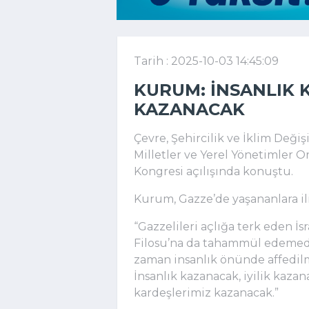
Tarih : 2025-10-03 14:45:09
KURUM: İNSANLIK K
KAZANACAK
Çevre, Şehircilik ve İklim Deği
Milletler ve Yerel Yönetimler O
Kongresi açılışında konuştu.
Kurum, Gazze’de yaşananlara iliş
“Gazzelileri açlığa terk eden İ
Filosu’na da tahammül edemedi. 
zaman insanlık önünde affedilm
İnsanlık kazanacak, iyilik kazan
kardeşlerimiz kazanacak.”