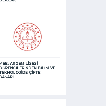
OLACAK
MEB: ARGEM LISESI
ÖĞRENCILERINDEN BILIM VE
TEKNOLOJIDE ÇIFTE
BAŞARI