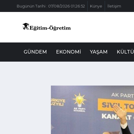
Bugünün Tarihi : 07/08/2026 01:26:52
Künye
İletişim
GÜNDEM
EKONOMI
YAŞAM
KÜLTÜ