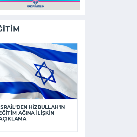
ĞITIM
İSRAIL'DEN HIZBULLAH'IN
EĞITIM AĞINA ILIŞKIN
AÇIKLAMA