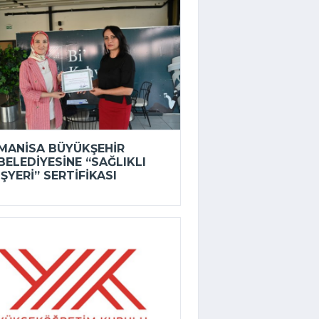
MANISA BÜYÜKŞEHIR
BELEDIYESINE “SAĞLIKLI
İŞYERI” SERTIFIKASI