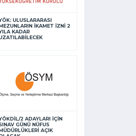
YÖK: ULUSLARARASI
MEZUNLARIN IKAMET IZNI 2
YILA KADAR
UZATILABILECEK
YÖKDİL/2 ADAYLARI IÇIN
SINAV GÜNÜ NÜFUS
MÜDÜRLÜKLERI AÇIK