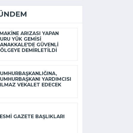
ÜNDEM
AKINE ARIZASI YAPAN
URU YÜK GEMISI
ANAKKALE'DE GÜVENLI
ÖLGEYE DEMIRLETILDI
UMHURBAŞKANLIĞINA,
UMHURBAŞKANI YARDIMCISI
ILMAZ VEKALET EDECEK
ESMI GAZETE BAŞLIKLARI