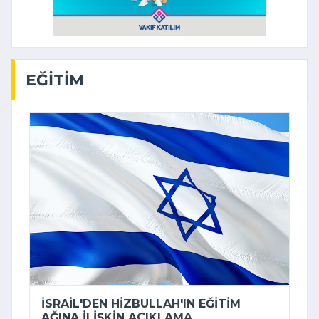
EĞITIM
İSRAIL'DEN HIZBULLAH'IN EĞITIM
AĞINA ILIŞKIN AÇIKLAMA