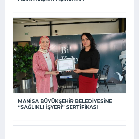
MANISA BÜYÜKŞEHIR BELEDIYESINE
“SAĞLIKLI İŞYERI” SERTIFIKASI