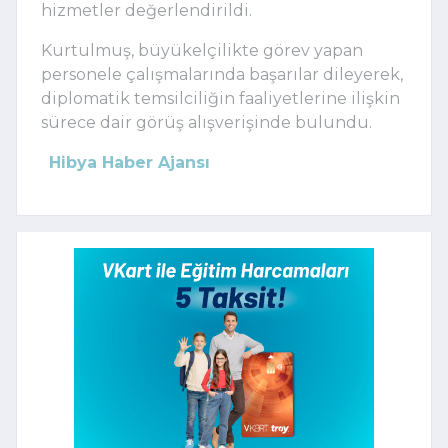
hizmetler değerlendirildi.
Kurtulmuş, büyükelçilikte görev yapan
personele çalışmalarında başarılar dileyerek,
diplomatik temsilciliğin faaliyetlerine ilişkin
sürece dair görüş alışverişinde bulundu.
Hibya Haber Ajansı