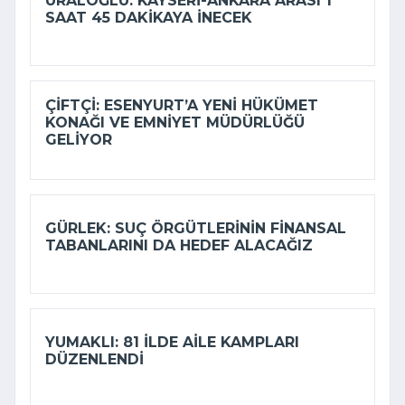
URALOĞLU: KAYSERI-ANKARA ARASI 1
SAAT 45 DAKIKAYA INECEK
ÇIFTÇI: ESENYURT’A YENI HÜKÜMET
KONAĞI VE EMNIYET MÜDÜRLÜĞÜ
GELIYOR
GÜRLEK: SUÇ ÖRGÜTLERININ FINANSAL
TABANLARINI DA HEDEF ALACAĞIZ
YUMAKLI: 81 ILDE AILE KAMPLARI
DÜZENLENDI