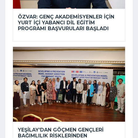
ÖZVAR: GENÇ AKADEMISYENLER IÇIN
YURT IÇI YABANCI DIL EĞITIM
PROGRAMI BAŞVURULARI BAŞLADI
YEŞILAY’DAN GÖÇMEN GENÇLERI
BAĞIMLILIK RISKLERINDEN