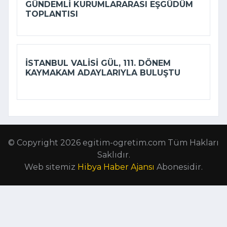
GÜNDEMLI KURUMLARARASI EŞGÜDÜM
TOPLANTISI
İSTANBUL VALISI GÜL, 111. DÖNEM
KAYMAKAM ADAYLARIYLA BULUŞTU
© Copyright 2026 egitim-ogretim.com Tüm Hakları
Saklıdır.
Web sitemiz
Hibya Haber Ajansı
Abonesidir.