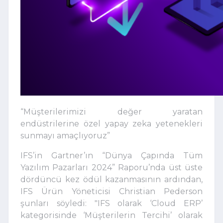
“Müşterilerimizi değer yaratan
endüstrilerine özel yapay zeka yetenekleri
sunmayı amaçlıyoruz”
IFS’in Gartner’ın “Dünya Çapında Tüm
Yazılım Pazarları 2024” Raporu’nda üst üste
dördüncü kez ödül kazanmasının ardından,
IFS Ürün Yöneticisi Christian Pederson
şunları söyledi: "IFS olarak ‘Cloud ERP’
kategorisinde ‘Müşterilerin Tercihi’ olarak