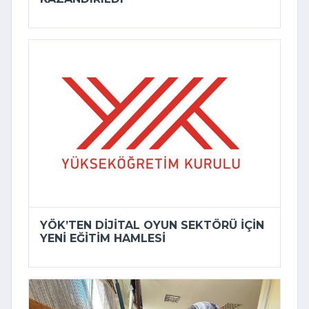
YÖK’TEN DIJITAL OYUN SEKTÖRÜ IÇIN
YENI EĞITIM HAMLESI