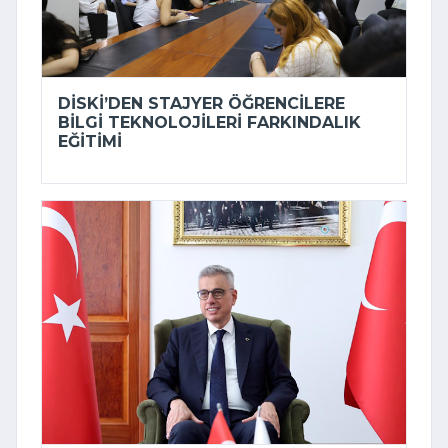
DİSKİ’DEN STAJYER ÖĞRENCILERE
BILGI TEKNOLOJILERI FARKINDALIK
EĞITIMI