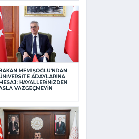
BAKAN MEMIŞOĞLU'NDAN
ÜNIVERSITE ADAYLARINA
MESAJ: HAYALLERINIZDEN
ASLA VAZGEÇMEYIN