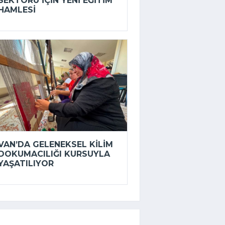
SEKTÖRÜ IÇIN YENI EĞITIM
HAMLESI
VAN’DA GELENEKSEL KILIM
DOKUMACILIĞI KURSUYLA
YAŞATILIYOR