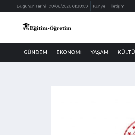
Bugünün Tarihi : 08/08/2026 01:38:09
Künye
İletişim
GÜNDEM
EKONOMI
YAŞAM
KÜLTÜ