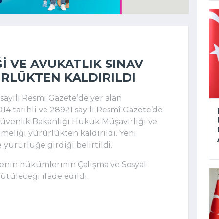
I VE AVUKATLIK SINAV
RLÜKTEN KALDIRILDI
 sayılı Resmi Gazete’de yer alan
4 tarihli ve 28921 sayılı Resmî Gazete’de
üvenlik Bakanlığı Hukuk Müşavirliği ve
eliği yürürlükten kaldırıldı. Yeni
yürürlüğe girdiği belirtildi.
enin hükümlerinin Çalışma ve Sosyal
ütüleceği ifade edildi.