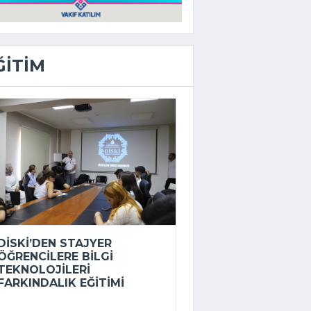
ĞITIM
DİSKİ’DEN STAJYER
ÖĞRENCILERE BILGI
TEKNOLOJILERI
FARKINDALIK EĞITIMI