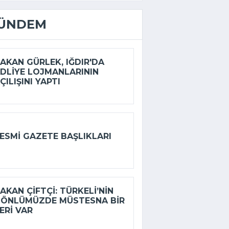
ÜNDEM
AKAN GÜRLEK, IĞDIR'DA
DLIYE LOJMANLARININ
ÇILIŞINI YAPTI
ESMI GAZETE BAŞLIKLARI
AKAN ÇIFTÇI: TÜRKELI’NIN
ÖNLÜMÜZDE MÜSTESNA BIR
ERI VAR