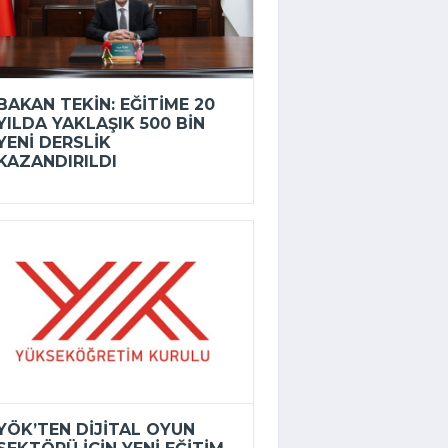
BAKAN TEKIN: EĞITIME 20
YILDA YAKLAŞIK 500 BIN
YENI DERSLIK
KAZANDIRILDI
YÖK’TEN DIJITAL OYUN