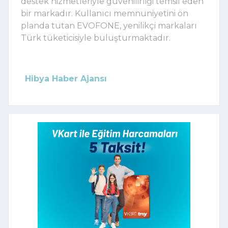
destek hizmetleriyle güvenilirliği temsil eden
bir markadır. Kullanıcı memnuniyetini ön
planda tutan EVOFONE, yenilikçi markaları
Türk tüketicisiyle buluşturmaktadır.
Hibya Haber Ajansı