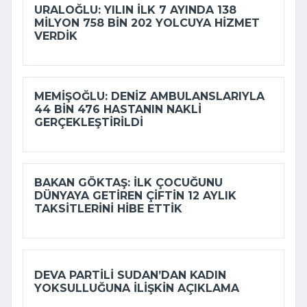
URALOĞLU: YILIN ILK 7 AYINDA 138
MILYON 758 BIN 202 YOLCUYA HIZMET
VERDIK
MEMIŞOĞLU: DENIZ AMBULANSLARIYLA
44 BIN 476 HASTANIN NAKLI
GERÇEKLEŞTIRILDI
BAKAN GÖKTAŞ: İLK ÇOCUĞUNU
DÜNYAYA GETIREN ÇIFTIN 12 AYLIK
TAKSITLERINI HIBE ETTIK
DEVA PARTILI SUDAN’DAN KADIN
YOKSULLUĞUNA ILIŞKIN AÇIKLAMA