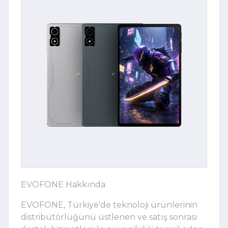
EVOFONE Hakkında
EVOFONE, Türkiye’de teknoloji ürünlerinin
distribütörlüğünü üstlenen ve satış sonrası