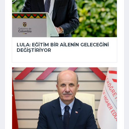
LULA: EĞITIM BIR AILENIN GELECEĞINI
DEĞIŞTIRIYOR