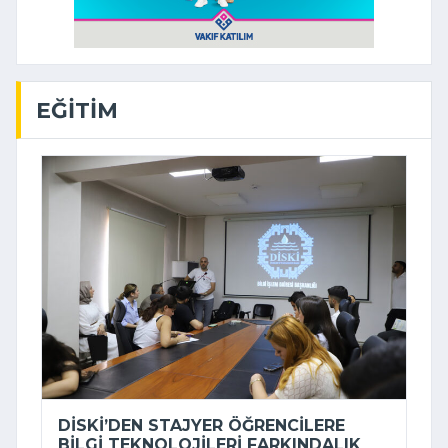
EĞITIM
DİSKİ’DEN STAJYER ÖĞRENCILERE
BILGI TEKNOLOJILERI FARKINDALIK