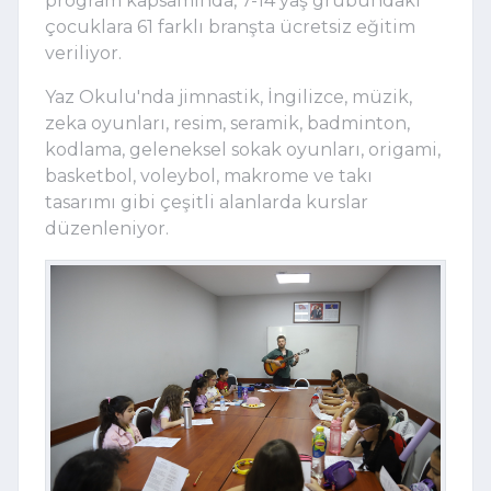
program kapsamında, 7-14 yaş grubundaki
çocuklara 61 farklı branşta ücretsiz eğitim
veriliyor.
Yaz Okulu'nda jimnastik, İngilizce, müzik,
zeka oyunları, resim, seramik, badminton,
kodlama, geleneksel sokak oyunları, origami,
basketbol, voleybol, makrome ve takı
tasarımı gibi çeşitli alanlarda kurslar
düzenleniyor.