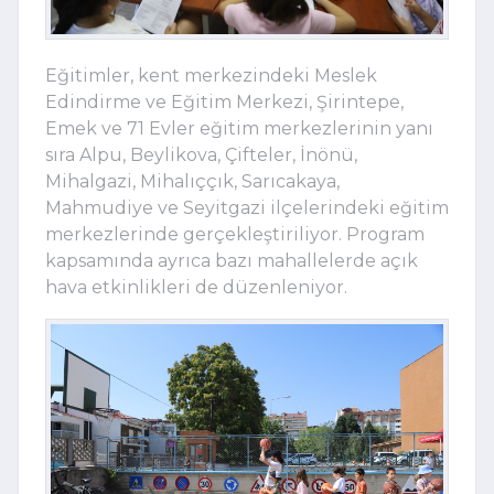
Eğitimler, kent merkezindeki Meslek
Edindirme ve Eğitim Merkezi, Şirintepe,
Emek ve 71 Evler eğitim merkezlerinin yanı
sıra Alpu, Beylikova, Çifteler, İnönü,
Mihalgazi, Mihalıççık, Sarıcakaya,
Mahmudiye ve Seyitgazi ilçelerindeki eğitim
merkezlerinde gerçekleştiriliyor. Program
kapsamında ayrıca bazı mahallelerde açık
hava etkinlikleri de düzenleniyor.