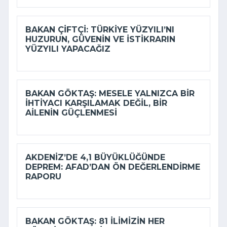
BAKAN ÇIFTÇI: TÜRKIYE YÜZYILI’NI
HUZURUN, GÜVENIN VE ISTIKRARIN
YÜZYILI YAPACAĞIZ
BAKAN GÖKTAŞ: MESELE YALNIZCA BIR
IHTIYACI KARŞILAMAK DEĞIL, BIR
AILENIN GÜÇLENMESI
AKDENIZ’DE 4,1 BÜYÜKLÜĞÜNDE
DEPREM: AFAD’DAN ÖN DEĞERLENDIRME
RAPORU
BAKAN GÖKTAŞ: 81 ILIMIZIN HER