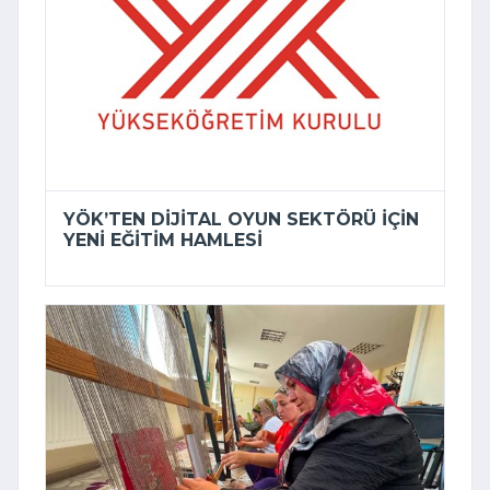
YÖK’TEN DIJITAL OYUN SEKTÖRÜ IÇIN
YENI EĞITIM HAMLESI