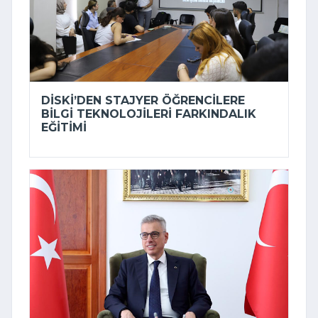
DİSKİ’DEN STAJYER ÖĞRENCILERE
BILGI TEKNOLOJILERI FARKINDALIK
EĞITIMI