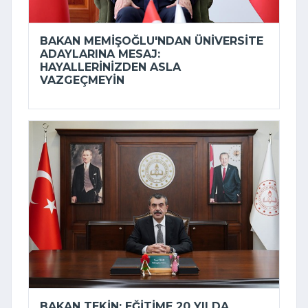
BAKAN MEMIŞOĞLU'NDAN ÜNIVERSITE
ADAYLARINA MESAJ:
HAYALLERINIZDEN ASLA
VAZGEÇMEYIN
BAKAN TEKIN: EĞITIME 20 YILDA