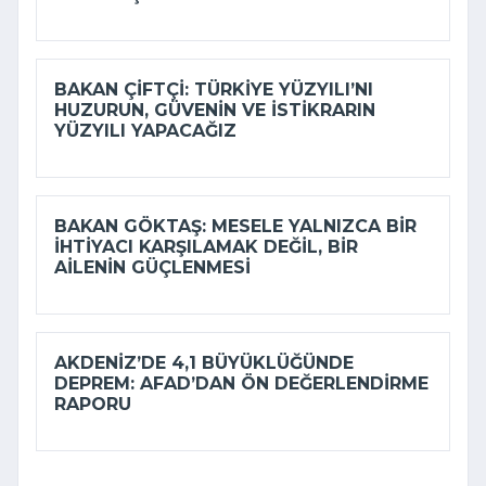
BAKAN ÇIFTÇI: TÜRKIYE YÜZYILI’NI
HUZURUN, GÜVENIN VE ISTIKRARIN
YÜZYILI YAPACAĞIZ
BAKAN GÖKTAŞ: MESELE YALNIZCA BIR
IHTIYACI KARŞILAMAK DEĞIL, BIR
AILENIN GÜÇLENMESI
AKDENIZ’DE 4,1 BÜYÜKLÜĞÜNDE
DEPREM: AFAD’DAN ÖN DEĞERLENDIRME
RAPORU