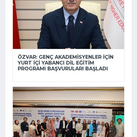
ÖZVAR: GENÇ AKADEMISYENLER IÇIN
YURT IÇI YABANCI DIL EĞITIM
PROGRAMI BAŞVURULARI BAŞLADI