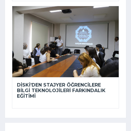
DİSKİ’DEN STAJYER ÖĞRENCILERE
BILGI TEKNOLOJILERI FARKINDALIK
EĞITIMI