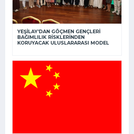
YEŞILAY’DAN GÖÇMEN GENÇLERI
BAĞIMLILIK RISKLERINDEN
KORUYACAK ULUSLARARASI MODEL