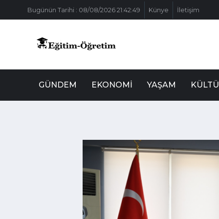
Bugünün Tarihi : 08/08/2026 21:42:49
Künye
İletişim
GÜNDEM
EKONOMI
YAŞAM
KÜLTÜ