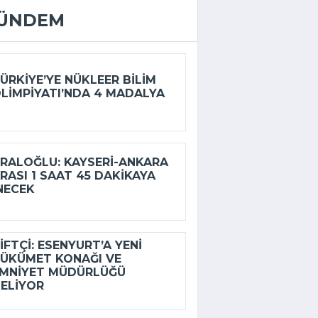
ÜNDEM
ÜRKIYE’YE NÜKLEER BILIM
LIMPIYATI’NDA 4 MADALYA
RALOĞLU: KAYSERI-ANKARA
RASI 1 SAAT 45 DAKIKAYA
NECEK
IFTÇI: ESENYURT’A YENI
ÜKÜMET KONAĞI VE
MNIYET MÜDÜRLÜĞÜ
ELIYOR