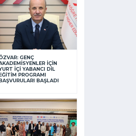
ÖZVAR: GENÇ
AKADEMISYENLER IÇIN
YURT IÇI YABANCI DIL
EĞITIM PROGRAMI
BAŞVURULARI BAŞLADI