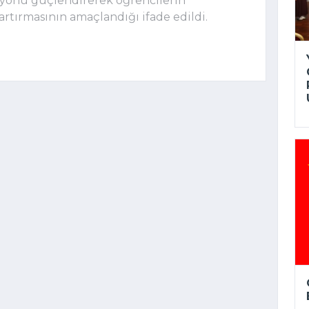
syonu güçlendirerek öğrencilerin
rtırmasının amaçlandığı ifade edildi.