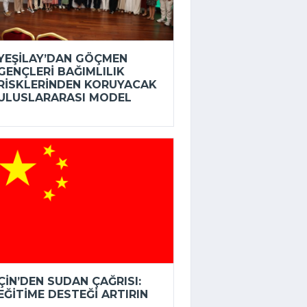
YEŞILAY’DAN GÖÇMEN
GENÇLERI BAĞIMLILIK
RISKLERINDEN KORUYACAK
ULUSLARARASI MODEL
ÇIN’DEN SUDAN ÇAĞRISI:
EĞITIME DESTEĞI ARTIRIN