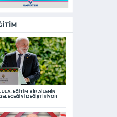
ĞITIM
LULA: EĞITIM BIR AILENIN
GELECEĞINI DEĞIŞTIRIYOR