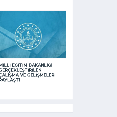
MILLI EĞITIM BAKANLIĞI
GERÇEKLEŞTIRILEN
ÇALIŞMA VE GELIŞMELERI
PAYLAŞTI