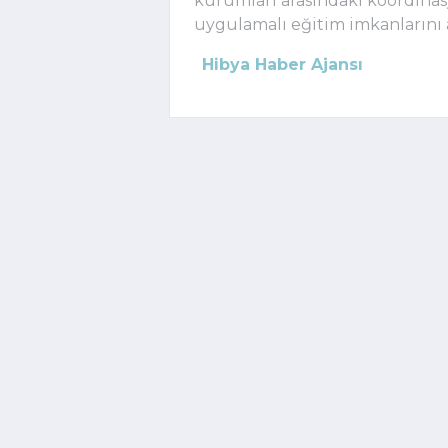
kurumları arasındaki koordina
uygulamalı eğitim imkanlarını a
Hibya Haber Ajansı