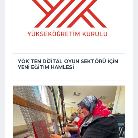
YÖK’TEN DIJITAL OYUN SEKTÖRÜ IÇIN
YENI EĞITIM HAMLESI