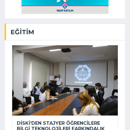
EĞITIM
DİSKİ’DEN STAJYER ÖĞRENCILERE
BILGI TEKNOLOJILERI FARKINDALIK