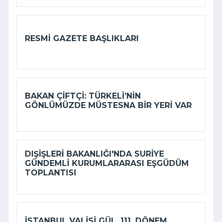
RESMI GAZETE BAŞLIKLARI
BAKAN ÇIFTÇI: TÜRKELI’NIN
GÖNLÜMÜZDE MÜSTESNA BIR YERI VAR
DIŞIŞLERI BAKANLIĞI'NDA SURIYE
GÜNDEMLI KURUMLARARASI EŞGÜDÜM
TOPLANTISI
İSTANBUL VALISI GÜL, 111. DÖNEM