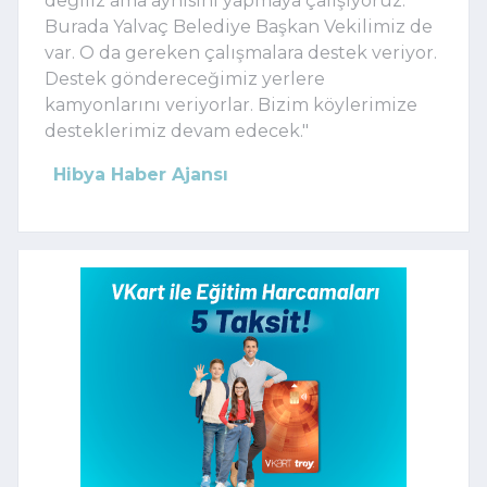
değiliz ama aynısını yapmaya çalışıyoruz.
Burada Yalvaç Belediye Başkan Vekilimiz de
var. O da gereken çalışmalara destek veriyor.
Destek göndereceğimiz yerlere
kamyonlarını veriyorlar. Bizim köylerimize
desteklerimiz devam edecek."
Hibya Haber Ajansı