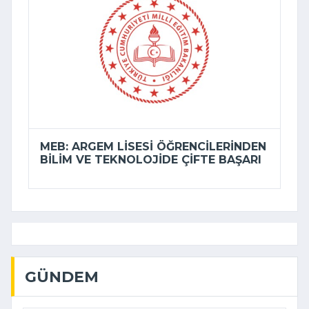
MEB: ARGEM LISESI ÖĞRENCILERINDEN
BILIM VE TEKNOLOJIDE ÇIFTE BAŞARI
GÜNDEM