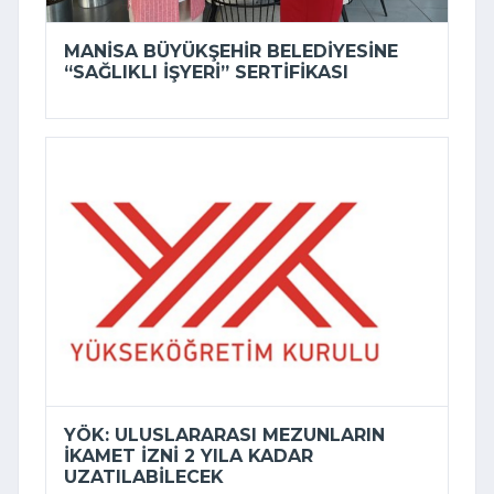
MANISA BÜYÜKŞEHIR BELEDIYESINE
“SAĞLIKLI İŞYERI” SERTIFIKASI
YÖK: ULUSLARARASI MEZUNLARIN
IKAMET IZNI 2 YILA KADAR
UZATILABILECEK